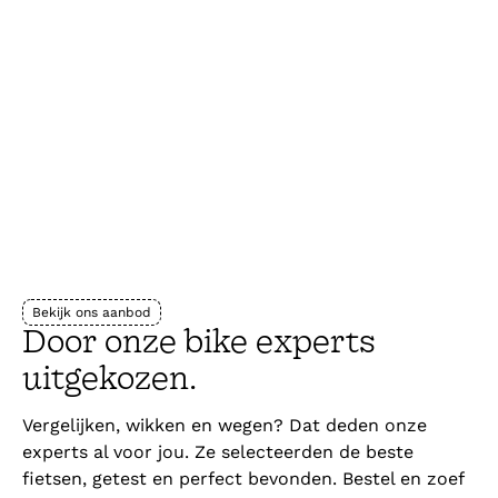
Vind je fiets
Kies vlotjes met de keuzehulp
Je nieuwe fiets is zo gevonden in onze digitale
catalogus. Geen zin om te zoeken? Met de
handige keuzehulp van o2o Bicycle Leasing vind
je vlotjes de fiets die bij je past.
Bekijk ons aanbod
Door onze bike experts
uitgekozen.
Vergelijken, wikken en wegen? Dat deden onze
experts al voor jou. Ze selecteerden de beste
fietsen, getest en perfect bevonden. Bestel en zoef