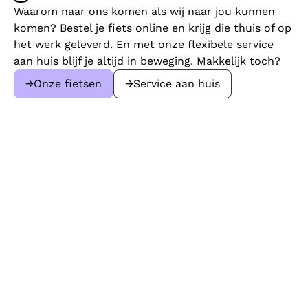
Waarom naar ons komen als wij naar jou kunnen
komen? Bestel je fiets online en krijg die thuis of op
het werk geleverd. En met onze flexibele service
aan huis blijf je altijd in beweging. Makkelijk toch?
→
Onze fietsen
→
Service aan huis
De service die je verdient
Always around
Onze service komt tot bij jou
Waar je ook bent, UBike brengt onderhoud en