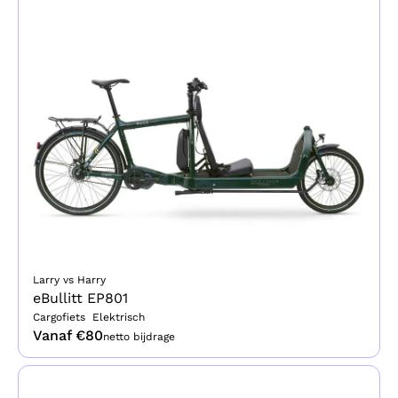
Larry vs Harry
eBullitt EP801
Cargofiets
Elektrisch
Vanaf €
80
netto bijdrage