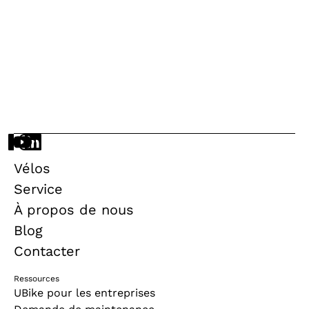
réduire le risque de vol de votre vélo et le
laisser derrière vous l'esprit tranquille.
Découvrez rapidement les 5 conseils de nos
experts.
UBike Team
23.6.26
•
Temps de lecture :
3 min.
Vélos
Service
À propos de nous
Blog
Contacter
Ressources
UBike pour les entreprises