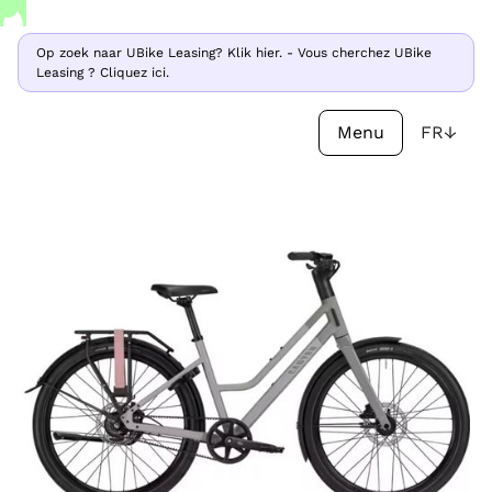
Op zoek naar UBike Leasing? Klik hier. - Vous cherchez UBike
Op zoek naar UBike Leasing? Klik hier. - Vous cherchez UBike
Leasing ? Cliquez ici.
Leasing ? Cliquez ici.
Menu
FR
↓