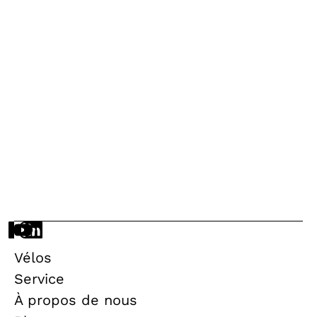
Scott
Sub Tour eRide 20
Vélo de ville
Électrique
À partir de €
42
contribution nette
Découvrez notre gamme complète
Vous n'avez pas encore trouvé ce que vous
cherchiez ? Nous avons beaucoup plus de
vélos.
→
Je veux voir tous les vélos
Vélos
Service
À propos de nous