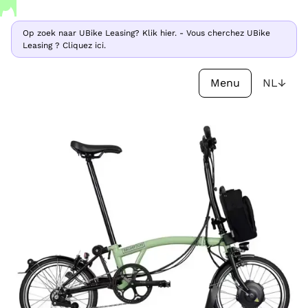
Op zoek naar UBike Leasing? Klik hier. - Vous cherchez UBike
Op zoek naar UBike Leasing? Klik hier. - Vous cherchez UBike
Leasing ? Cliquez ici.
Leasing ? Cliquez ici.
Menu
NL
↓